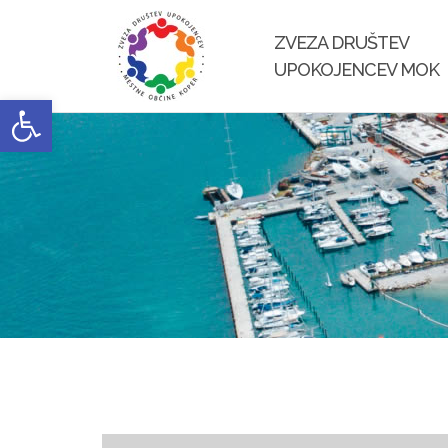
Skip
to
ZVEZA DRUŠTEV
content
UPOKOJENCEV MOK
Open toolbar