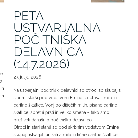
PETA
USTVARJALNA
POČITNIŠKA
DELAVNICA
(14.7.2026)
je
27. julija, 2026
ko
in
Na ustvarjalni počitniški delavnici so otroci so skupaj s
an
starimi starši pod vodstvom Emine izdelovali mila in
darilne škatlice. Vonj po dišečih milih, pisane darilne
škatlice, spretni prsti in veliko smeha – tako smo
preživeli današnjo počitniško delavnico.
Otroci in stari starši so pod skrbnim vodstvom Emine
skupaj ustvarjali unikatna mila in lične darilne škatlice.