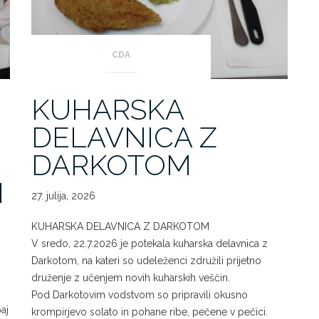
CDA
KUHARSKA
DELAVNICA Z
DARKOTOM
I
27. julija, 2026
KUHARSKA DELAVNICA Z DARKOTOM
V sredo, 22.7.2026 je potekala kuharska delavnica z
Darkotom, na kateri so udeleženci združili prijetno
druženje z učenjem novih kuharskih veščin.
Pod Darkotovim vodstvom so pripravili okusno
aj
krompirjevo solato in pohane ribe, pečene v pečici.