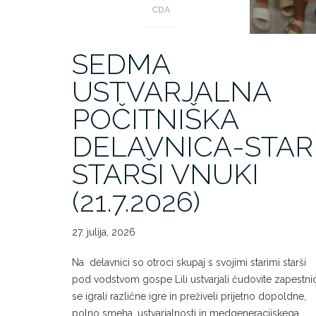
CDA
SEDMA
USTVARJALNA
POČITNIŠKA
DELAVNICA-STAR
STARŠI VNUKI
(21.7.2026)
27. julija, 2026
Na delavnici so otroci skupaj s svojimi starimi starši
pod vodstvom gospe Lili ustvarjali čudovite zapestni
se igrali različne igre in preživeli prijetno dopoldne,
polno smeha, ustvarjalnosti in medgeneracijskega