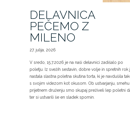
DELAVNICA
PEČEMO Z
MILENO
27. julija, 2026
V sredo, 15.7.2026 je na naši delavnici zadišalo po
poletju. Iz svežih sestavin, dobre volje in spretnih rok 
nastala slastna poletna skutina torta, ki je navdušila ta
s svojim videzom kot okusom. Ob ustvarjanju, smehu 
prijetnem druženju smo skupaj preživeli lep poletni d
ter si ustvarili še en sladek spomin.