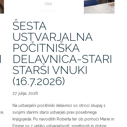
CDA
ŠESTA
USTVARJALNA
POČITNIŠKA
I
DELAVNICA-STARI
STARŠI VNUKI
(16.7.2026)
27. julija, 2026
Na ustvarjalni počitniški delavnici so otroci skupaj s
ce,
svojimi starimi starši ustvarjali prav posebnega
knjigojeda. Po navodilih Roberta ter ob pomoči Marie in
Emine so z veliko ustvarjalnosti, spretnosti in dobre