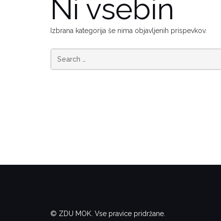
Ni vsebin
Izbrana kategorija še nima objavljenih prispevkov.
Search
for:
© ZDU MOK. Vse pravice pridržane.