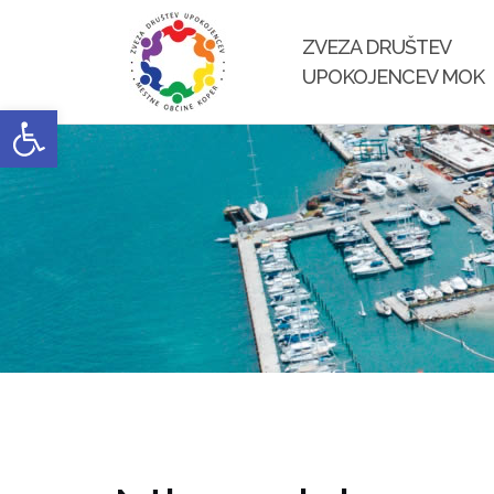
Skip
to
ZVEZA DRUŠTEV
content
UPOKOJENCEV MOK
Open toolbar