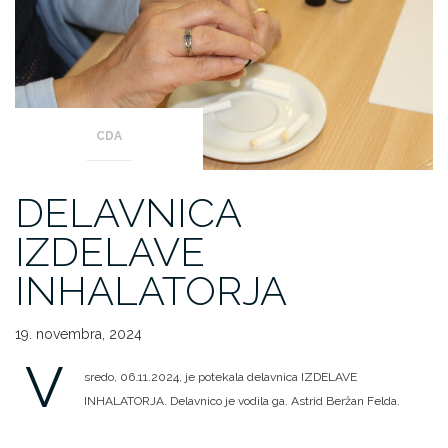
CDA
DELAVNICA
IZDELAVE
INHALATORJA
19. novembra, 2024
V
sredo, 06.11.2024, je potekala delavnica IZDELAVE
INHALATORJA. Delavnico je vodila ga. Astrid Beržan Felda.