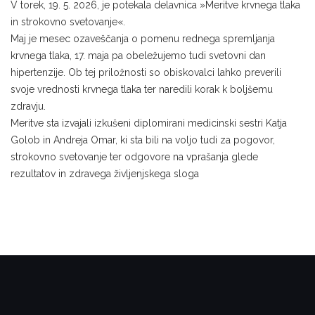
V torek, 19. 5. 2026, je potekala delavnica »Meritve krvnega tlaka
in strokovno svetovanje«.
Maj je mesec ozaveščanja o pomenu rednega spremljanja
krvnega tlaka, 17. maja pa obeležujemo tudi svetovni dan
hipertenzije. Ob tej priložnosti so obiskovalci lahko preverili
svoje vrednosti krvnega tlaka ter naredili korak k boljšemu
zdravju.
Meritve sta izvajali izkušeni diplomirani medicinski sestri Katja
Golob in Andreja Omar, ki sta bili na voljo tudi za pogovor,
strokovno svetovanje ter odgovore na vprašanja glede
rezultatov in zdravega življenjskega sloga