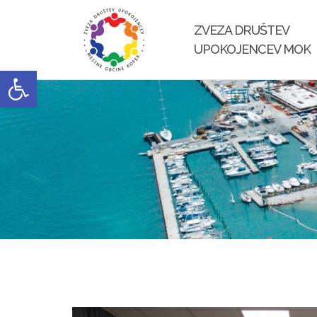
Skip
to
ZVEZA DRUŠTEV
content
UPOKOJENCEV MOK
Open toolbar