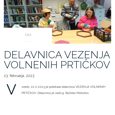
CDA
DELAVNICA VEZENJA
VOLNENIH PRTIČKOV
23. februarja, 2023
V
sredo, 22.2.2023 je potekala delavnica VEZENJA VOLNENIH
PRTIČKOV. Delavnico je vodil g. Božidar Mohorko.