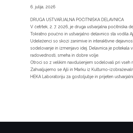
6. julija, 2026
DRUGA USTVARJALNA POČITNIŠKA DELAVNICA
V četrtek, 2. 7. 2026, je druga ustvarjalna počitniška 
Tokratno poučno in ustvarjalno delavnico sta vodila A
Udeleženci so skozi zanimive in interaktivne dejavnosti 
sodelovanje in izmenjavo idej. Delavnica je potekala 
radovednosti, smeha in dobre volje.
Otroci so z velikim navdušenjem sodelovali pri vseh n
Zahvaljujemo se Ajli in Marku iz Kulturno-izobraževa
HEKA Laboratoriju za gostoljubje in prijeten ustvarjalni