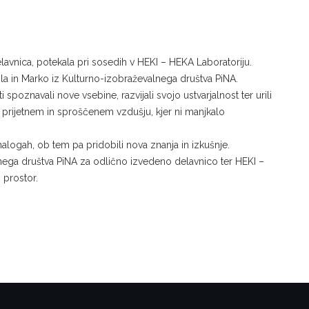
delavnica, potekala pri sosedih v HEKI – HEKA Laboratoriju.
jla in Marko iz Kulturno-izobraževalnega društva PiNA.
spoznavali nove vsebine, razvijali svojo ustvarjalnost ter urili
v prijetnem in sproščenem vzdušju, kjer ni manjkalo
alogah, ob tem pa pridobili nova znanja in izkušnje.
lnega društva PiNA za odlično izvedeno delavnico ter HEKI –
 prostor.