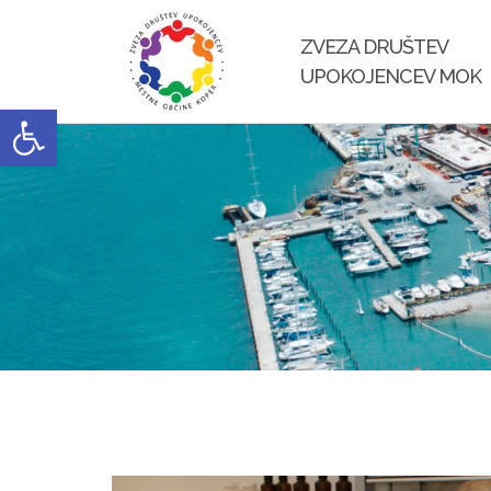
Skip
to
ZVEZA DRUŠTEV
content
UPOKOJENCEV MOK
Open toolbar