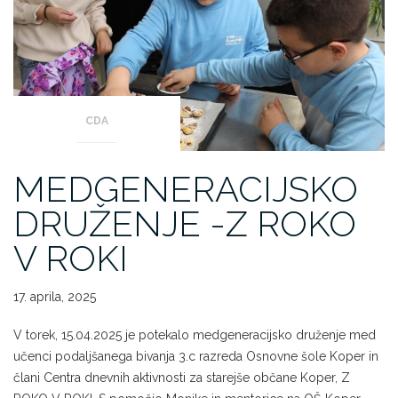
CDA
MEDGENERACIJSKO
DRUŽENJE -Z ROKO
V ROKI
17. aprila, 2025
V torek, 15.04.2025 je potekalo medgeneracijsko druženje med
učenci podaljšanega bivanja 3.c razreda Osnovne šole Koper in
člani Centra dnevnih aktivnosti za starejše občane Koper, Z