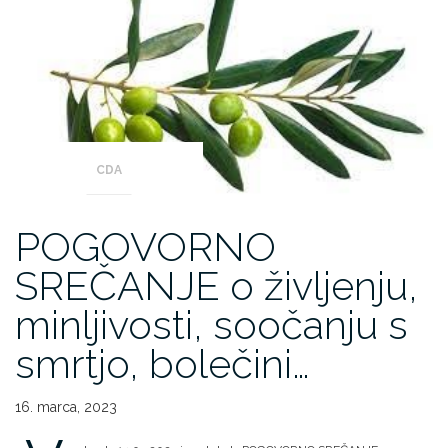
CDA
POGOVORNO
SREČANJE o življenju,
minljivosti, soočanju s
smrtjo, bolečini…
16. marca, 2023