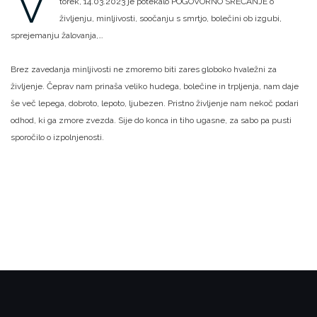
V
torek, 14.03.2023 je potekalo POGOVORNO SREČANJE o
življenju, minljivosti, soočanju s smrtjo, bolečini ob izgubi,
sprejemanju žalovanja,…
Brez zavedanja minljivosti ne zmoremo biti zares globoko hvaležni za
življenje. Čeprav nam prinaša veliko hudega, bolečine in trpljenja, nam daje
še več lepega, dobroto, lepoto, ljubezen. Pristno življenje nam nekoč podari
odhod, ki ga zmore zvezda. Sije do konca in tiho ugasne, za sabo pa pusti
sporočilo o izpolnjenosti.