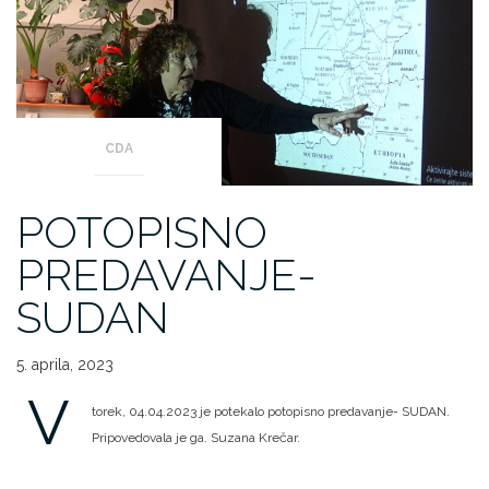
CDA
POTOPISNO
PREDAVANJE-
SUDAN
5. aprila, 2023
V
torek, 04.04.2023 je potekalo potopisno predavanje- SUDAN.
Pripovedovala je ga. Suzana Krečar.