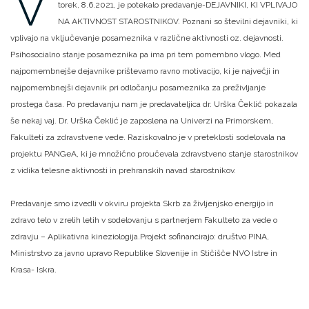
V
torek, 8.6.2021, je potekalo predavanje-DEJAVNIKI, KI VPLIVAJO
NA AKTIVNOST STAROSTNIKOV. Poznani so številni dejavniki, ki
vplivajo na vključevanje posameznika v različne
aktivnosti oz. dejavnosti.
Psihosocialno stanje posameznika pa ima pri tem pomembno vlogo. Med
najpomembnejše dejavnike prištevamo ravno motivacijo, ki je največji in
najpomembnejši dejavnik pri odločanju posameznika za preživljanje
prostega časa. Po predavanju nam je predavateljica dr. Urška Čeklić pokazala
še nekaj vaj.
Dr. Urška Čeklić je zaposlena na Univerzi na Primorskem,
Fakulteti za zdravstvene vede. Raziskovalno je v preteklosti sodelovala na
projektu PANGeA, ki je množično proučevala zdravstveno stanje starostnikov
z vidika telesne aktivnosti in prehranskih navad starostnikov.
Predavanje smo izvedli v okviru projekta Skrb za življenjsko energijo in
zdravo telo v zrelih letih v sodelovanju s partnerjem Fakulteto za vede o
zdravju – Aplikativna kineziologija.Projekt sofinancirajo: društvo PINA,
Ministrstvo za javno upravo
Republike Slovenije in Stičišče NVO Istre in
Krasa- Iskra.