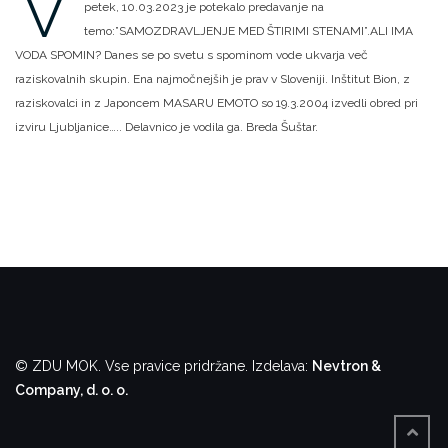
V
petek, 10.03.2023 je potekalo predavanje na
temo:”SAMOZDRAVLJENJE MED ŠTIRIMI STENAMI”.ALI IMA
VODA SPOMIN?
Danes se po svetu s spominom vode ukvarja več
raziskovalnih skupin. Ena najmočnejših je prav v Sloveniji. Inštitut Bion, z
raziskovalci in z Japoncem MASARU EMOTO so 19.3.2004 izvedli obred pri
izviru Ljubljanice…..
Delavnico je vodila ga. Breda Šuštar.
© ZDU MOK. Vse pravice pridržane.
Izdelava:
Nevtron &
Company, d. o. o.