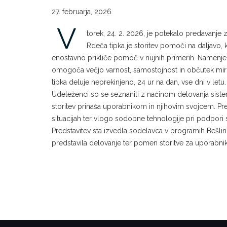
27. februarja, 2026
V
torek, 24. 2. 2026, je potekalo predavanje
Rdeča tipka je storitev pomoči na daljavo,
enostavno prikliče pomoč v nujnih primerih. Namenjen
omogoča večjo varnost, samostojnost in občutek miru
tipka deluje neprekinjeno, 24 ur na dan, vse dni v letu.
Udeleženci so se seznanili z načinom delovanja siste
storitev prinaša uporabnikom in njihovim svojcem. Pr
situacijah ter vlogo sodobne tehnologije pri podpori
Predstavitev sta izvedla sodelavca v programih Bešlin 
predstavila delovanje ter pomen storitve za uporabnik