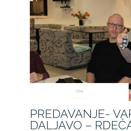
CDA
PREDAVANJE- VA
DALJAVO – RDEČA