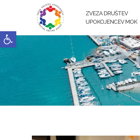
Skip
to
ZVEZA DRUŠTEV
content
UPOKOJENCEV MOK
Open toolbar