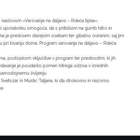
 z naslovom »Varovanje na daljavo – Rdeča tipka«.
 ki uporabniku omogoča, da s pritiskom na gumb hitro in
a je predvsem starejšim osebam ter gibalno oviranim, saj jim
 pri bivanju doma. Program varovanja na daljavo – Rdeča
ma, postopkom vključitve v program ter prednostmi, ki jih
edavanje je poudarilo pomen hitrega odziva v izrednih
 samostojnemu življenju.
Svetozar in Mustić Tatjana, ki sta strokovno in nazorno
e.