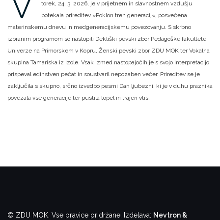
V
torek, 24. 3. 2026, je v prijetnem in slavnostnem vzdušju
potekala prireditev »Poklon treh generacij«, posvečena
materinskemu dnevu in medgeneracijskemu povezovanju.
S skrbno
izbranim programom so nastopili Dekliški pevski zbor Pedagoške fakultete
Univerze na Primorskem v Kopru, Ženski pevski zbor ZDU MOK ter Vokalna
skupina Tamariska iz Izole. Vsak izmed nastopajočih je s svojo interpretacijo
prispeval edinstven pečat in soustvaril nepozaben večer.
Prireditev se je
zaključila s skupno, srčno izvedbo pesmi Dan ljubezni, ki je v duhu praznika
povezala vse generacije ter pustila topel in trajen vtis.
© ZDU MOK. Vse pravice pridržane.
Izdelava:
Nevtron &