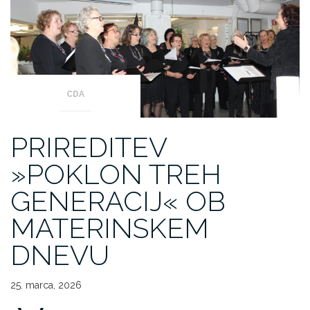
CDA
PRIREDITEV
»POKLON TREH
GENERACIJ« OB
MATERINSKEM
DNEVU
25. marca, 2026