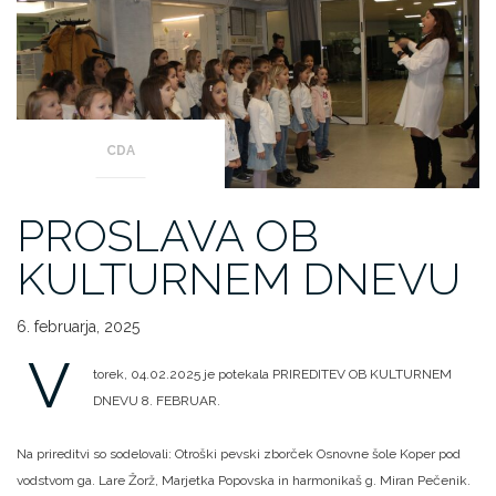
CDA
PROSLAVA OB
KULTURNEM DNEVU
6. februarja, 2025
V
torek, 04.02.2025 je potekala PRIREDITEV OB KULTURNEM
DNEVU 8. FEBRUAR.
Na prireditvi so sodelovali: Otroški pevski zborček Osnovne šole Koper pod
vodstvom ga. Lare Žorž, Marjetka Popovska in harmonikaš g. Miran Pečenik.