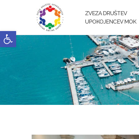
Skip
to
ZVEZA DRUŠTEV
content
UPOKOJENCEV MOK
Open toolbar