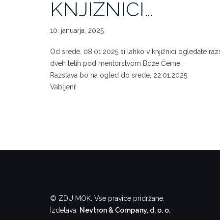
KNJIŽNICI…
10. januarja, 2025
Od srede, 08.01.2025 si lahko v knjižnici ogledate razs
dveh letih pod mentorstvom Bože Černe.
Razstava bo na ogled do srede, 22.01.2025.
Vabljeni!
© ZDU MOK. Vse pravice pridržane.
Izdelava:
Nevtron & Company, d. o. o.