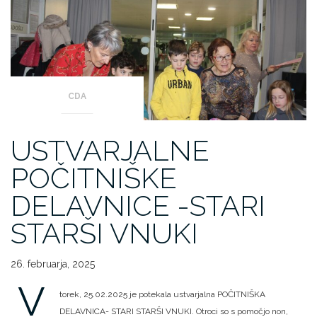
CDA
USTVARJALNE
POČITNIŠKE
DELAVNICE -STARI
STARŠI VNUKI
26. februarja, 2025
V
torek, 25.02.2025 je potekala ustvarjalna POČITNIŠKA
DELAVNICA- STARI STARŠI VNUKI. Otroci so s pomočjo non,