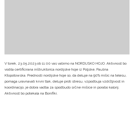
V torek, 23.05.2023 ob 11:00 vas vabimo na NORDIJSKO HOJO. Aktivnost bo
vodila certificirana inštruktorica nordijske hoje iz Poljske, Paulina
Kłopotowska.
Prednosti nordijske hoje so, da deluje na 90% mišic na telesu,
pomaga uravnavati krvni tlak, deluje proti stresu, vzpodbuja vzdržljivost in
koordinacijo, je dobra vadba za spodbudo srčne mišice in porabo kalorij.
Aktivnost bo potekala na Bonifiki.