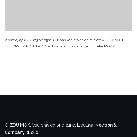
V sredo, 05.04.2023 ob 09:00 uri vas vabimo na delavnico: VELIKONOČNI
TULIPANI IZ KREP PAPIRJA. Delavnico bo vodila ga. Zdenka Marčič.
© ZDU MOK. Vse pravice pridržane.
Izdelava:
Nevtron &
Company, d. o. o.