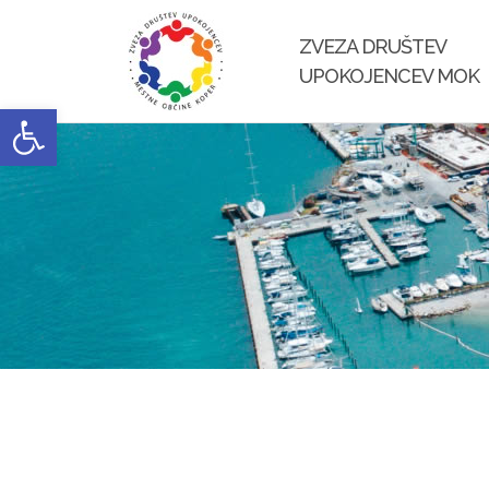
Skip
to
ZVEZA DRUŠTEV
content
UPOKOJENCEV MOK
Open toolbar