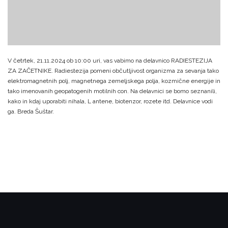
V četrtek, 21.11.2024 ob 10:00 uri, vas vabimo na delavnico RADIESTEZIJA
ZA ZAČETNIKE.
Radiestezija pomeni občutljivost organizma za sevanja tako
elektromagnetnih polj, magnetnega zemeljskega polja, kozmične energije in
tako imenovanih geopatogenih motilnih con. Na delavnici se bomo seznanili,
kako in kdaj uporabiti nihala, L antene, biotenzor, rozete itd. Delavnice vodi
ga. Breda Šuštar.