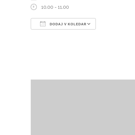
10.00 - 11.00
DODAJ V KOLEDAR
Prenesi ICS
Googlov kole