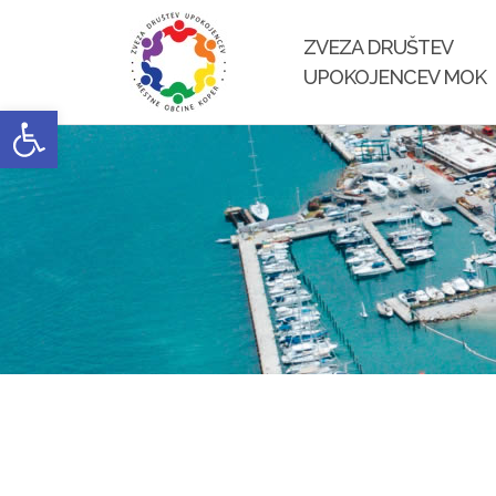
Skip
to
ZVEZA DRUŠTEV
content
UPOKOJENCEV MOK
Open toolbar