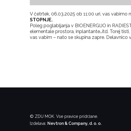
V četrtek, 06.03.2025 ob 11:00 uri, vas vabimo
STOPNJE.
Poleg poglabljanja v BIOENERGIJO in RADIEST
elementale prostora, inplantante…itd. Torej tisti
vas vabim – nato se skupina zapre. Delavnico v
© ZDU MOK. Vse pravice pridržane.
Izdelava:
Nevtron & Company, d. o. o.