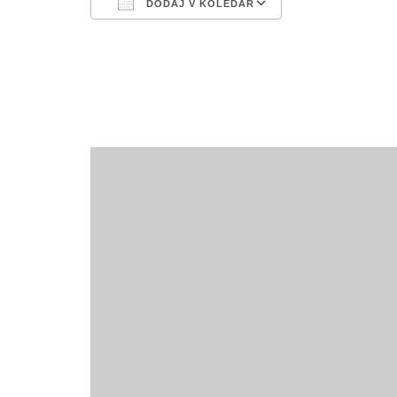
DODAJ V KOLEDAR
Prenesi ICS
Googlov kole