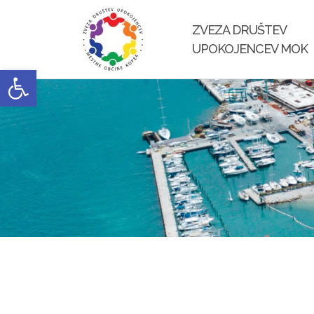
Skip
to
ZVEZA DRUŠTEV
content
UPOKOJENCEV MOK
Open toolbar