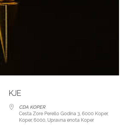
KJE
CDA KOPER
Cesta Zore Perello Godina 3, 6000 Koper,
Koper, 6000, Upravna enota Koper