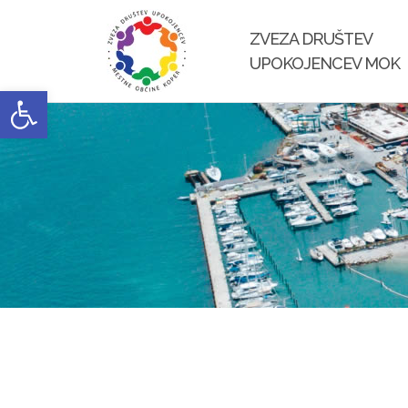
Skip
to
ZVEZA DRUŠTEV
content
UPOKOJENCEV MOK
Open toolbar