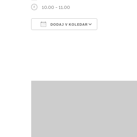
10.00 - 11.00
DODAJ V KOLEDAR
Prenesi ICS
Googlov kole