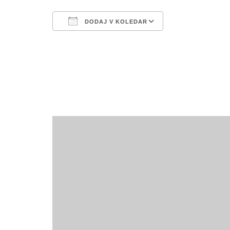
DODAJ V KOLEDAR
Prenesi ICS
Googlov kole