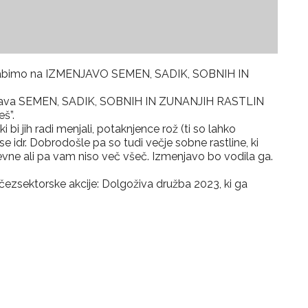
s vabimo na IZMENJAVO SEMEN, SADIK, SOBNIH IN
izmenjava SEMEN, SADIK, SOBNIH IN ZUNANJIH RASTLIN
š”.
 bi jih radi menjali, potaknjence rož (ti so lahko
se idr. Dobrodošle pa so tudi večje sobne rastline, ki
evne ali pa vam niso več všeč. Izmenjavo bo vodila ga.
čezsektorske akcije: Dolgoživa družba 2023, ki ga