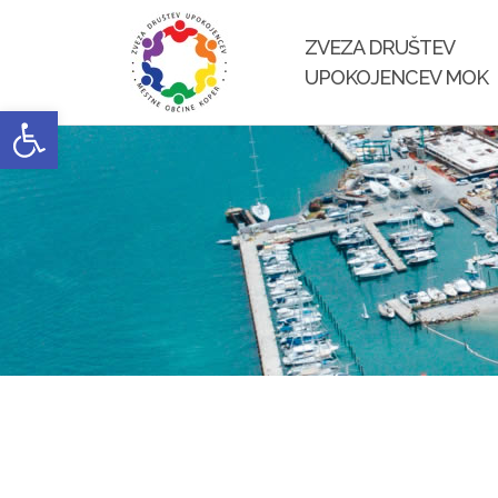
Skip
to
ZVEZA DRUŠTEV
content
UPOKOJENCEV MOK
Open toolbar