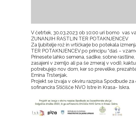
V četrtek, 30.03.2023 ob 10:00 uri bomo va
ZUNANJIH RASTLIN TER POTAKNJENCEV
Za ljubitelje rož in vrtičkarje bo potekala 
TER POTAKNJENCEV po principu “daš – vzame
Prinesete lahko semena, sadike, sobne rastline, ki
zasajeni v zemljo ali pa še zmeraj v vodi), kaktu
potrebujejo nov dom, ker so prevelike, prezaht
Emina Trstenjak.
Projekt se izvaja v okviru razpisa Spodbude za 
sofinancira Stičišče NVO Istre in Krasa- Iskra.