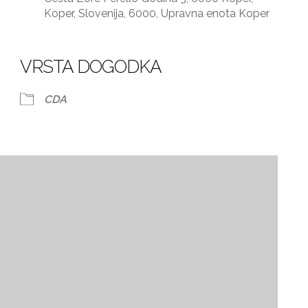
Koper, Slovenija, 6000, Upravna enota Koper
dar
iCalendar
Office 365
VRSTA DOGODKA
CDA