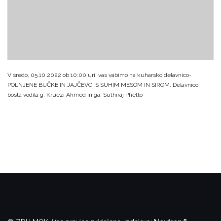
V sredo, 05.10.2022 ob 10:00 uri, vas vabimo na kuharsko delavnico-
POLNJENE BUČKE IN JAJČEVCI S SUHIM MESOM IN SIROM.
Delavnico
bosta vodila g. Kruezi Ahmed in ga. Suthiraj Phetto