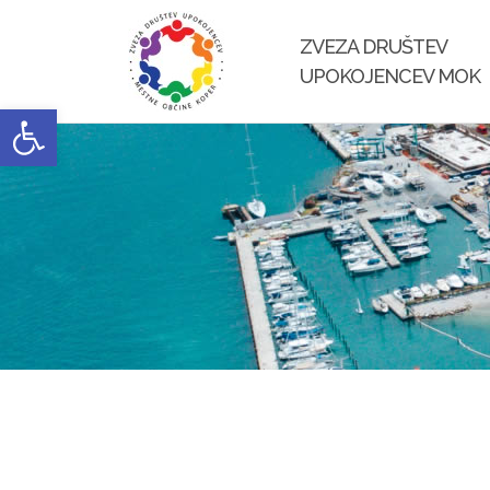
Skip
to
ZVEZA DRUŠTEV
content
UPOKOJENCEV MOK
Open toolbar