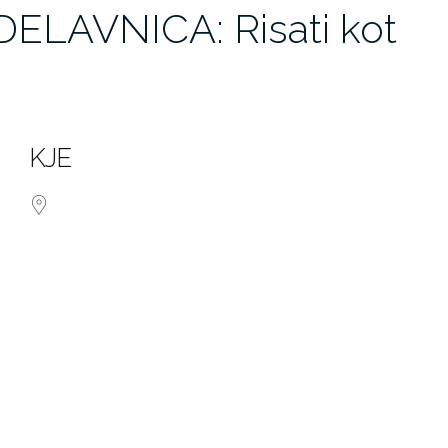
ELAVNICA: Risati kot
KJE
dar
iCalendar
Office 365