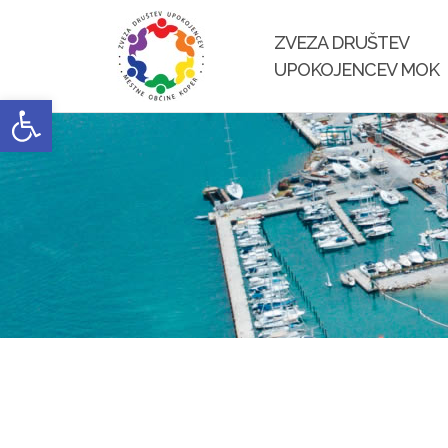
Skip
to
ZVEZA DRUŠTEV
content
UPOKOJENCEV MOK
Open toolbar