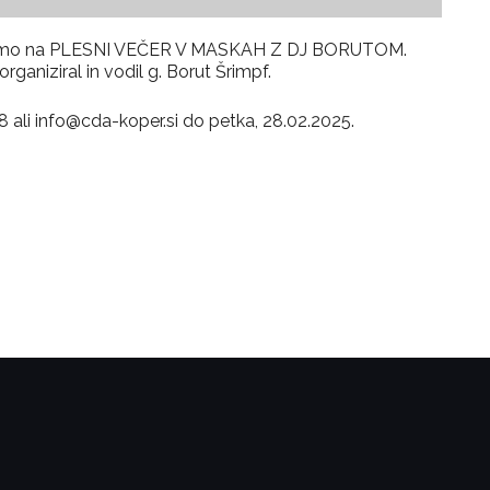
 vabimo na PLESNI VEČER V MASKAH Z DJ BORUTOM.
ganiziral in vodil g. Borut Šrimpf.
8 ali info@cda-koper.si do petka, 28.02.2025.