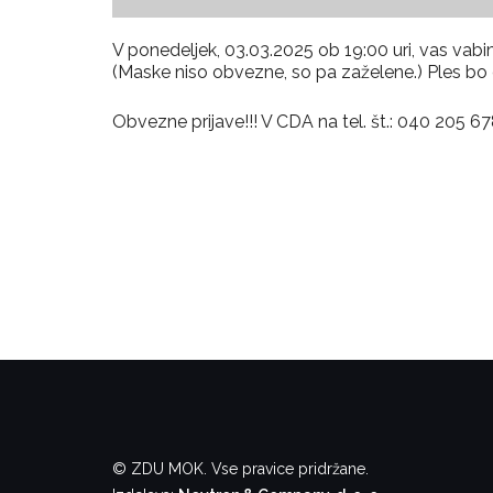
V ponedeljek, 03.03.2025 ob 19:00 uri, vas
(Maske niso obvezne, so pa zaželene.) Ples bo or
Obvezne prijave!!! V CDA na tel. št.: 040 205 67
© ZDU MOK. Vse pravice pridržane.