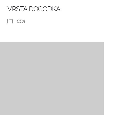
dar
iCalendar
Office 365
VRSTA DOGODKA
CDA