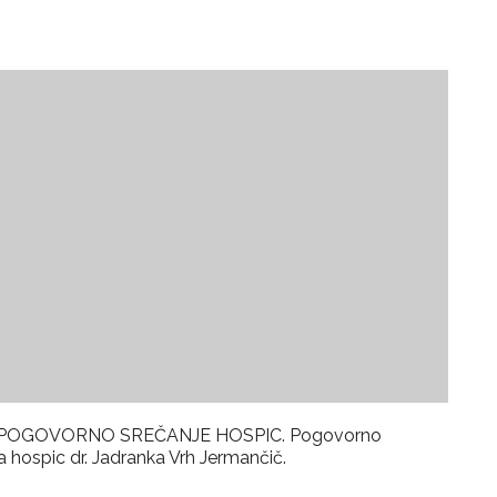
mo na POGOVORNO SREČANJE HOSPIC. Pogovorno
 hospic dr. Jadranka Vrh Jermančič.