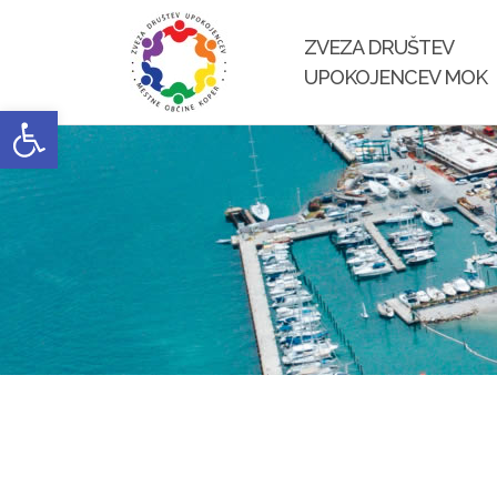
Skip
to
ZVEZA DRUŠTEV
content
UPOKOJENCEV MOK
Open toolbar