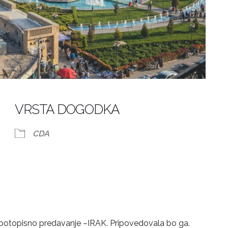
VRSTA DOGODKA
CDA
dar
iCalendar
Office 365
a potopisno predavanje –IRAK. Pripovedovala bo ga.