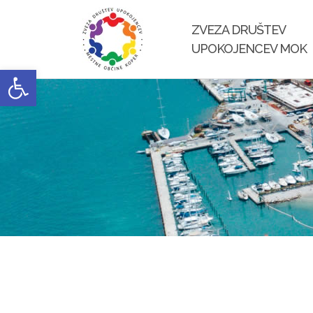
Skip
to
ZVEZA DRUŠTEV
content
UPOKOJENCEV MOK
Open toolbar