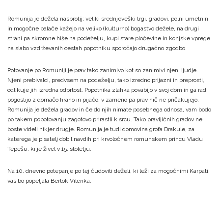
Romunija je dežela nasprotij; veliki srednjeveški trgi, gradovi, polni umetnin
in mogočne palače kažejo na veliko (kulturno) bogastvo dežele, na drugi
strani pa skromne hiše na podeželju, kupi stare pločevine in konjske vprege
na slabo vzdrževanih cestah popotniku sporočajo drugačno zgodbo.
Potovanje po Romuniji je prav tako zanimivo kot so zanimivi njeni ljudje.
Njeni prebivalci, predvsem na podeželju, tako izredno prijazni in preprosti,
odlikuje jih izredna odprtost. Popotnika zlahka povabijo v svoj dom in ga radi
pogostijo z domačo hrano in pijačo, v zameno pa prav nič ne pričakujejo.
Romunija je dežela gradov in če do njih nimate posebnega odnosa, vam bodo
po takem popotovanju zagotovo prirastli k srcu. Tako pravljičnih gradov ne
boste videli nikjer drugje. Romunija je tudi domovina grofa Drakule, za
katerega je pisatelj dobil navdih pri krvoločnem romunskem princu Vladu
Tepešu, ki je živel v 15. stoletju.
Na 10. dnevno potepanje po tej čudoviti deželi, ki leži za mogočnimi Karpati,
vas bo popeljala Bertok Vilenka.