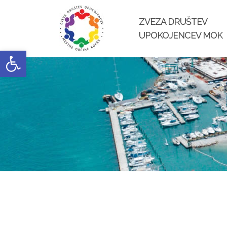
Skip
to
ZVEZA DRUŠTEV
content
UPOKOJENCEV MOK
Open toolbar