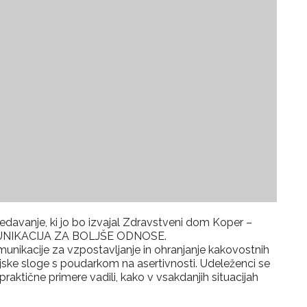
redavanje, ki jo bo izvajal Zdravstveni dom Koper –
MUNIKACIJA ZA BOLJŠE ODNOSE.
nikacije za vzpostavljanje in ohranjanje kakovostnih
jske sloge s poudarkom na asertivnosti. Udeleženci se
raktične primere vadili, kako v vsakdanjih situacijah