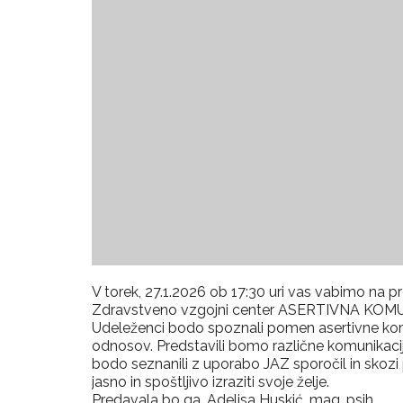
V torek, 27.1.2026 ob 17:30 uri vas vabimo na p
Zdravstveno vzgojni center ASERTIVNA KO
Udeleženci bodo spoznali pomen asertivne komu
odnosov. Predstavili bomo različne komunikaci
bodo seznanili z uporabo JAZ sporočil in skozi p
jasno in spoštljivo izraziti svoje želje.
Predavala bo ga. Adelisa Huskić, mag. psih.