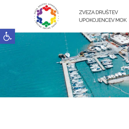
Skip
to
ZVEZA DRUŠTEV
content
UPOKOJENCEV MOK
Open toolbar