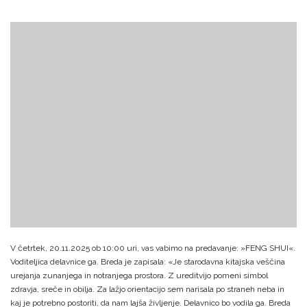
V četrtek, 20.11.2025 ob 10:00 uri, vas vabimo na predavanje: »FENG SHUI«.
Voditeljica delavnice ga. Breda je zapisala: «Je starodavna kitajska veščina
urejanja zunanjega in notranjega prostora. Z ureditvijo pomeni simbol
zdravja, sreče in obilja. Za lažjo orientacijo sem narisala po straneh neba in
kaj je potrebno postoriti, da nam lajša življenje.
Delavnico bo vodila ga. Breda