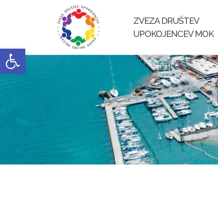
Skip
to
ZVEZA DRUŠTEV
content
UPOKOJENCEV MOK
Open toolbar