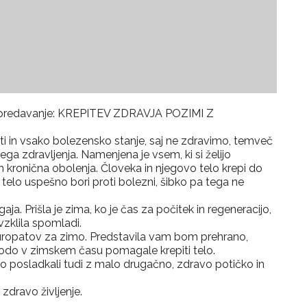
na predavanje: KREPITEV ZDRAVJA POZIMI Z
i in vsako bolezensko stanje, saj ne zdravimo, temveč
a zdravljenja. Namenjena je vsem, ki si želijo
 in kronična obolenja. Človeka in njegovo telo krepi do
elo uspešno bori proti bolezni, šibko pa tega ne
aja. Prišla je zima, ko je čas za počitek in regeneracijo,
vzklila spomladi.
opatov za zimo. Predstavila vam bom prehrano,
bodo v zimskem času pomagale krepiti telo.
o posladkali tudi z malo drugačno, zdravo potičko in
zdravo življenje.