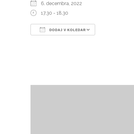
6. decembra, 2022
17.30 - 18.30
DODAJ V KOLEDAR
Prenesi ICS
Googlov kole