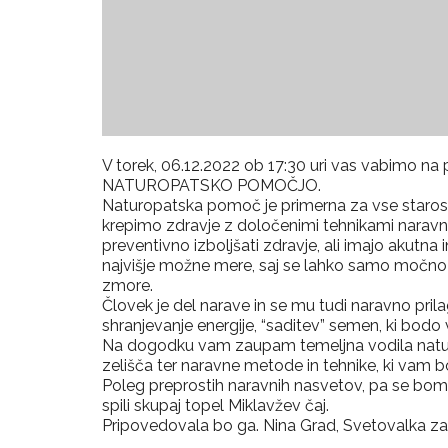
V torek, 06.12.2022 ob 17:30 uri vas vabimo 
NATUROPATSKO POMOČJO.
Naturopatska pomoč je primerna za vse starost
krepimo zdravje z določenimi tehnikami naravneg
preventivno izboljšati zdravje, ali imajo akutna
najvišje možne mere, saj se lahko samo močno t
zmore.
Človek je del narave in se mu tudi naravno prilag
shranjevanje energije, “saditev” semen, ki bodo 
Na dogodku vam zaupam temeljna vodila natur
zelišča ter naravne metode in tehnike, ki vam 
Poleg preprostih naravnih nasvetov, pa se bom
spili skupaj topel Miklavžev čaj.
Pripovedovala bo ga. Nina Grad, Svetovalka za 