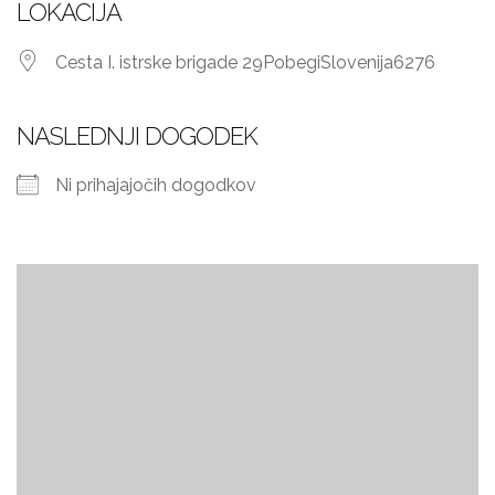
LOKACIJA
Cesta I. istrske brigade 29
Pobegi
Slovenija
6276
NASLEDNJI DOGODEK
Ni prihajajočih dogodkov