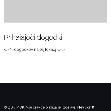
Prihajajoči dogodki
<li>Ni dogodkov na tej lokaciji</li>
© ZDU MOK. Vse pravice pridržane.
Izdelava:
Nevtron &