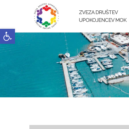
Skip
to
ZVEZA DRUŠTEV
content
UPOKOJENCEV MOK
Open toolbar