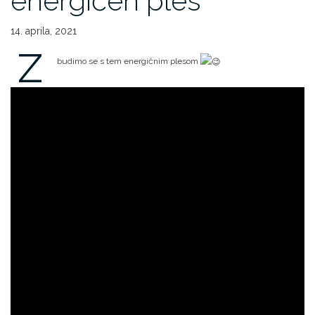
energičen ples
14. aprila, 2021
Z
budimo se s tem energičnim plesom