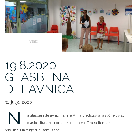
VGC
19.8.2020 –
GLASBENA
DELAVNICA
31. julija, 2020
N
a glasbeni delavnici nam je Anna predstavila različne zvrsti
glasbe: ljudsko, popularno in opero. Z veseljem smo ji
prisluhnili in z njo tudi sami zapeli.