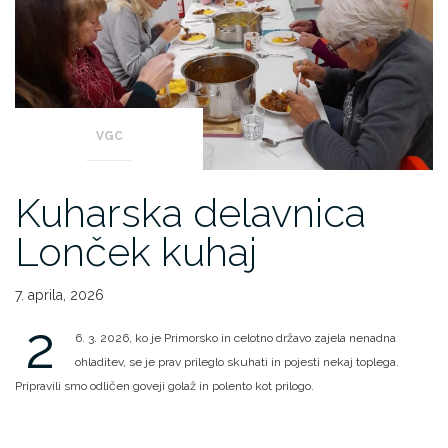
VGC
Kuharska delavnica
Lonček kuhaj
7. aprila, 2026
2
6. 3. 2026, ko je Primorsko in celotno državo zajela nenadna
ohladitev, se je prav prileglo skuhati in pojesti nekaj toplega.
Pripravili smo odličen goveji golaž in polento kot prilogo.