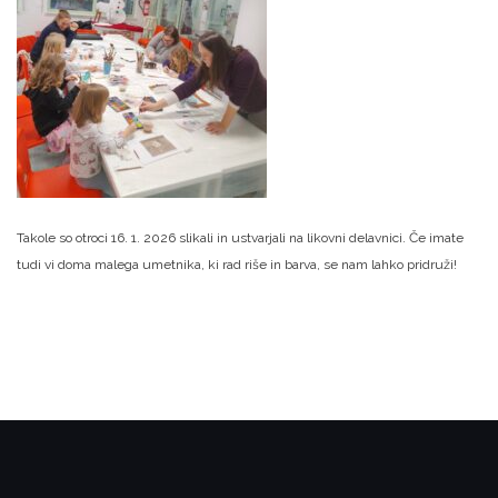
Takole so otroci 16. 1. 2026 slikali in ustvarjali na likovni delavnici. Če imate
tudi vi doma malega umetnika, ki rad riše in barva, se nam lahko pridruži!