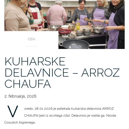
CDA
KUHARSKE
DELAVNICE – ARROZ
CHAUFA
2. februarja, 2026
V
sredo, 28.01.2026 je potekala kuharska delavnica ARROZ
CHAUFA (jed iz ocvrtega riža). Delavnico je vodila ga. Nicole
Cosulich Argienega.