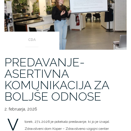
CDA
PREDAVANJE-
ASERTIVNA
KOMUNIKACIJA ZA
BOLJŠE ODNOSE
2. februarja, 2026
V
torek, 27.1.2026 je potekalo predavanje, ki jo je izvajal
Zdravstveni dom Koper – Zdravstveno vzgojni center